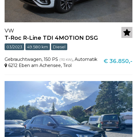
VW
T-Roc R-Line TDI 4MOTION DSG
03/2023
49.580 km
Diesel
Gebrauchtwagen
,
150 PS
,
Automatik
(110 KW)
€ 36.850,-
6212 Eben am Achensee
,
Tirol