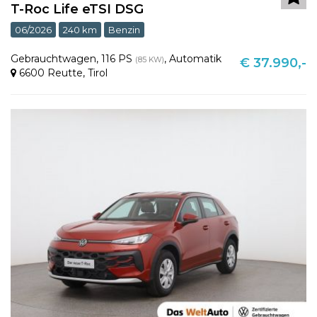
T-Roc Life eTSI DSG
06/2026
240 km
Benzin
Gebrauchtwagen
,
116 PS
,
Automatik
(85 KW)
€ 37.990,-
6600 Reutte
,
Tirol