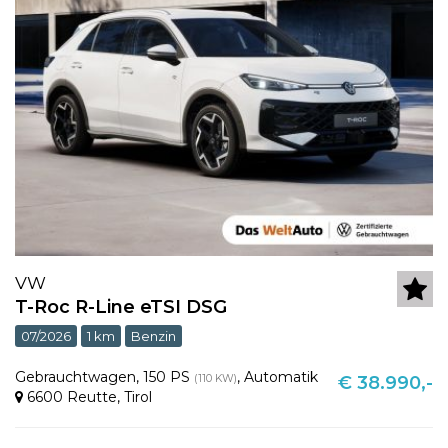
VW
T-Roc R-Line eTSI DSG
07/2026
1 km
Benzin
Gebrauchtwagen
,
150 PS
,
Automatik
(110 KW)
€ 38.990,-
6600 Reutte
,
Tirol