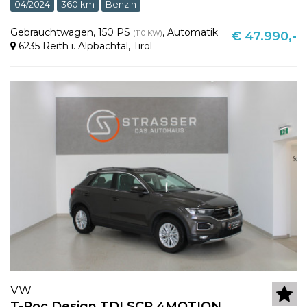
04/2024
360 km
Benzin
Gebrauchtwagen
,
150 PS
,
Automatik
(110 KW)
€ 47.990,-
6235 Reith i. Alpbachtal
,
Tirol
VW
T-Roc Design TDI SCR 4MOTION