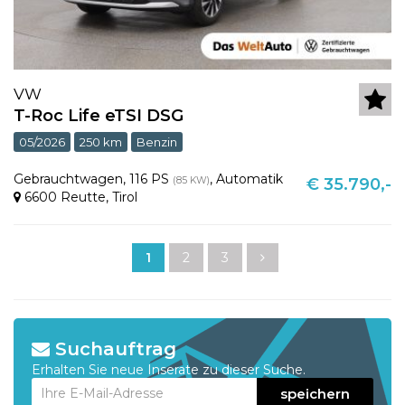
VW
T-Roc Life eTSI DSG
05/2026
250 km
Benzin
Gebrauchtwagen
,
116 PS
,
Automatik
(85 KW)
€ 35.790,-
6600 Reutte
,
Tirol
1
2
3
Suchauftrag
Erhalten Sie neue Inserate zu dieser Suche.
speichern