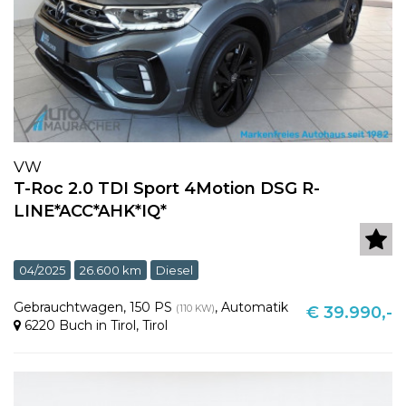
VW
T-Roc 2.0 TDI Sport 4Motion DSG R-
LINE*ACC*AHK*IQ*
04/2025
26.600 km
Diesel
Gebrauchtwagen
,
150 PS
,
Automatik
(110 KW)
€ 39.990,-
6220 Buch in Tirol
,
Tirol