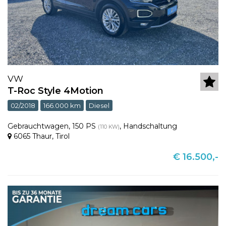
VW
T-Roc Style 4Motion
02/2018
166.000 km
Diesel
Gebrauchtwagen
,
150 PS
,
Handschaltung
(110 KW)
6065 Thaur
,
Tirol
€ 16.500,-