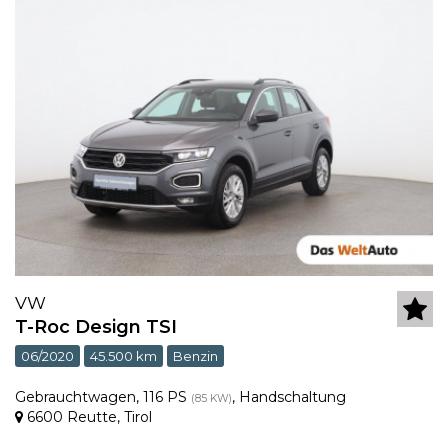
VW
T-Roc Design TSI
06/2020
45.500 km
Benzin
Gebrauchtwagen
,
116 PS
,
Handschaltung
(85 KW)
6600 Reutte
,
Tirol