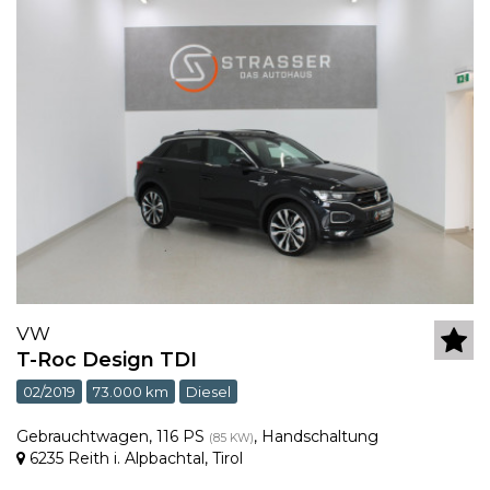
VW
T-Roc Design TDI
02/2019
73.000 km
Diesel
Gebrauchtwagen
,
116 PS
,
Handschaltung
(85 KW)
6235 Reith i. Alpbachtal
,
Tirol