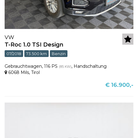
VW
T-Roc 1.0 TSI Design
07/2018
73.500 km
Benzin
Gebrauchtwagen
,
116 PS
,
Handschaltung
(85 KW)
6068 Mils
,
Tirol
€ 16.900,-