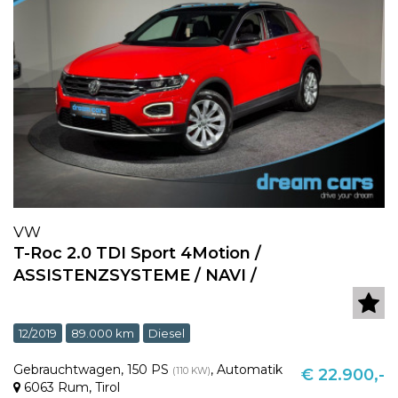
VW
T-Roc 2.0 TDI Sport 4Motion /
ASSISTENZSYSTEME / NAVI /
12/2019
89.000 km
Diesel
Gebrauchtwagen
,
150 PS
,
Automatik
(110 KW)
€ 22.900,-
6063 Rum
,
Tirol