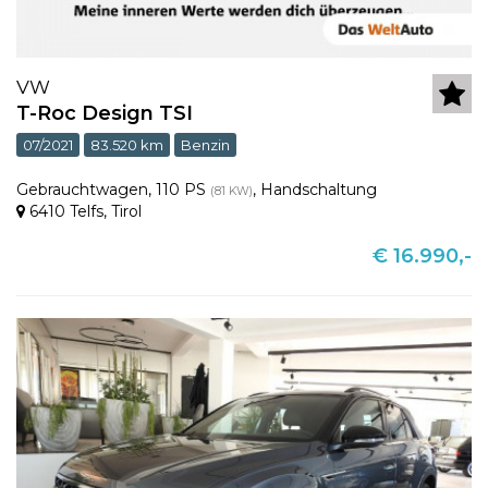
VW
T-Roc Design TSI
07/2021
83.520 km
Benzin
Gebrauchtwagen
,
110 PS
,
Handschaltung
(81 KW)
6410 Telfs
,
Tirol
€ 16.990,-