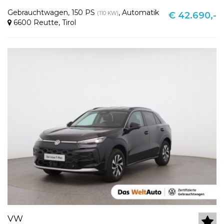
Gebrauchtwagen
,
150 PS
,
Automatik
(110 KW)
€ 42.690,-
6600 Reutte
,
Tirol
VW