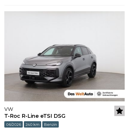
VW
T-Roc R-Line eTSI DSG
06/2026
240 km
Benzin