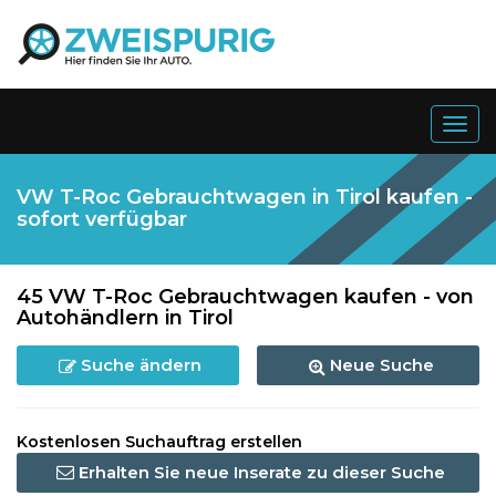
Togg
navig
VW T-Roc Gebrauchtwagen in Tirol kaufen -
sofort verfügbar
45 VW T-Roc Gebrauchtwagen kaufen - von
Autohändlern in Tirol
Suche ändern
Neue Suche
Kostenlosen Suchauftrag erstellen
Erhalten Sie neue Inserate zu dieser Suche