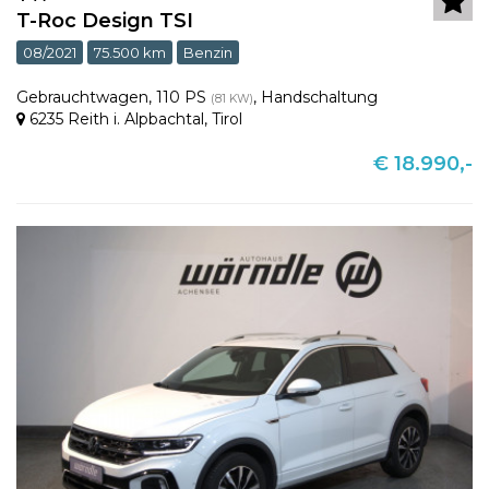
T-Roc Design TSI
08/2021
75.500 km
Benzin
Gebrauchtwagen
,
110 PS
,
Handschaltung
(81 KW)
6235 Reith i. Alpbachtal
,
Tirol
€ 18.990,-