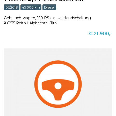
07/2018
45.000 km
Diesel
Gebrauchtwagen
,
150 PS
,
Handschaltung
(110 KW)
6235 Reith i. Alpbachtal
,
Tirol
€ 21.900,-