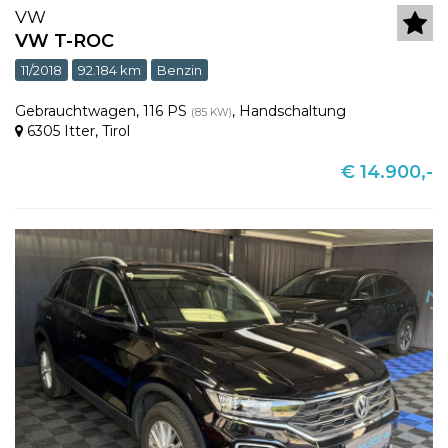
VW
VW T-ROC
11/2018
92.184 km
Benzin
Gebrauchtwagen
,
116 PS
,
Handschaltung
(85 KW)
6305 Itter
,
Tirol
€ 14.900,-