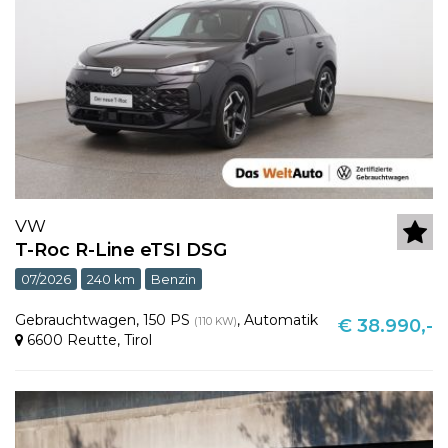
VW
T-Roc R-Line eTSI DSG
07/2026
240 km
Benzin
Gebrauchtwagen
,
150 PS
,
Automatik
(110 KW)
€ 38.990,-
6600 Reutte
,
Tirol