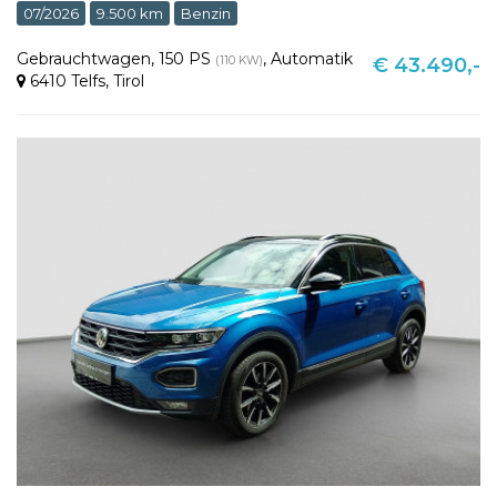
07/2026
9.500 km
Benzin
Gebrauchtwagen
,
150 PS
,
Automatik
(110 KW)
€ 43.490,-
6410 Telfs
,
Tirol