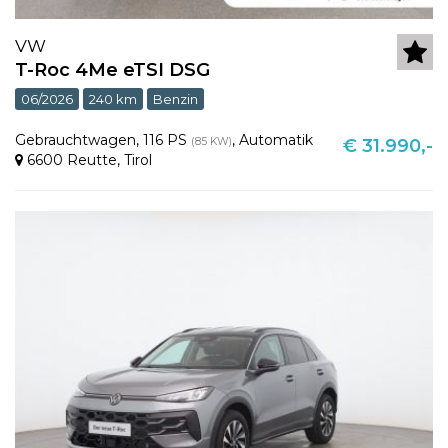
VW
T-Roc 4Me eTSI DSG
06/2026
240 km
Benzin
Gebrauchtwagen
,
116 PS
,
Automatik
(85 KW)
€ 31.990,-
6600 Reutte
,
Tirol