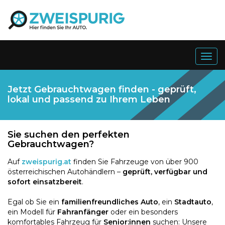
Togg
navig
Jetzt Gebrauchtwagen finden - geprüft,
lokal und passend zu Ihrem Leben
Sie suchen den perfekten
Gebrauchtwagen?
Auf
zweispurig.at
finden Sie Fahrzeuge von über 900
österreichischen Autohändlern –
geprüft, verfügbar und
sofort einsatzbereit
.
Egal ob Sie ein
familienfreundliches Auto
, ein
Stadtauto
,
ein Modell für
Fahranfänger
oder ein besonders
komfortables Fahrzeug für
Senior:innen
suchen: Unsere