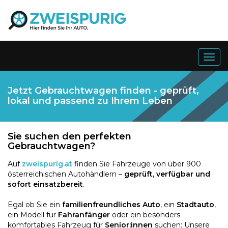
Togg
navig
Jetzt Gebrauchtwagen finden - geprüft,
lokal und passend zu Ihrem Leben
Sie suchen den perfekten
Gebrauchtwagen?
Auf
zweispurig.at
finden Sie Fahrzeuge von über 900
österreichischen Autohändlern –
geprüft, verfügbar und
sofort einsatzbereit
.
Egal ob Sie ein
familienfreundliches Auto
, ein
Stadtauto
,
ein Modell für
Fahranfänger
oder ein besonders
komfortables Fahrzeug für
Senior:innen
suchen: Unsere