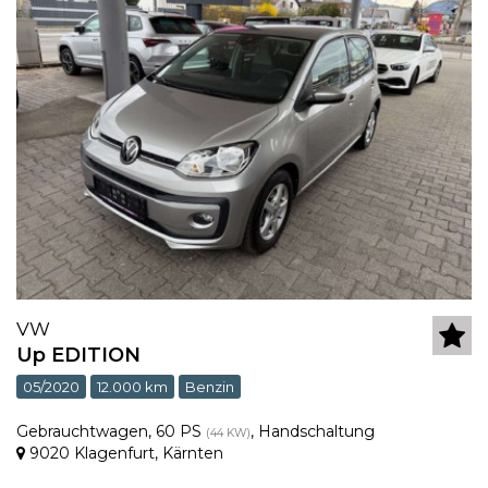
VW
Up EDITION
05/2020
12.000 km
Benzin
Gebrauchtwagen
,
60 PS
,
Handschaltung
(44 KW)
9020 Klagenfurt
,
Kärnten