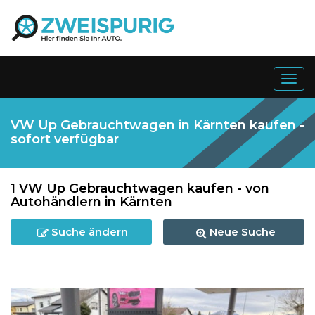
Togg
navig
VW Up Gebrauchtwagen in Kärnten kaufen -
sofort verfügbar
1 VW Up Gebrauchtwagen kaufen - von
Autohändlern in Kärnten
Suche ändern
Neue Suche