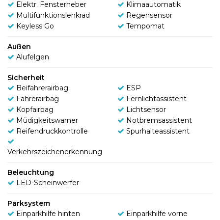
Elektr. Fensterheber
Klimaautomatik
Multifunktionslenkrad
Regensensor
Keyless Go
Tempomat
Außen
Alufelgen
Sicherheit
Beifahrerairbag
ESP
Fahrerairbag
Fernlichtassistent
Kopfairbag
Lichtsensor
Müdigkeitswarner
Notbremsassistent
Reifendruckkontrolle
Spurhalteassistent
Verkehrszeichenerkennung
Beleuchtung
LED-Scheinwerfer
Parksystem
Einparkhilfe hinten
Einparkhilfe vorne