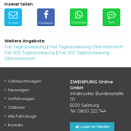
Inserat teilen
WhatsApp
SMS
E-Mail
Facebook
Weitere Angebote:
Fiat Tageszulassung
|
Fiat Tageszulassung Oberösterreich
Fiat 500 Tageszulassung
|
Fiat 500 Tageszulassung
Oberösterreich
Gebrauchtwagen
ZWEISPURIG Online
GmbH
Neuwagen
Innsbrucker Bundesstraße
Vorführwagen
111
5020 Salzburg
Oldtimer
Tel. 0800 222 744
Alle Fahrzeuge
Kontakt
Login für Händler