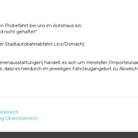
hen Probefahrt bei uns im Autohaus ein.
d nicht gehaftet"
er Stadtautobahnabfahrt Linz/Dornach)
erienausstattungen) handelt es sich um Hersteller-/Importeurs
e, dass es hierdurch im jeweiligen Fahrzeugangebot zu Abwei
sterreich
ng Oberösterreich