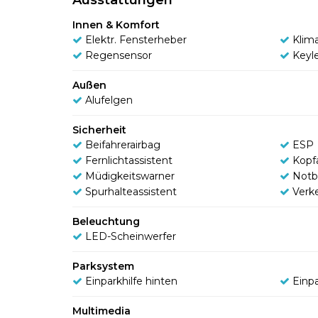
Innen & Komfort
Elektr. Fensterheber
Klim
Regensensor
Keyl
Außen
Alufelgen
Sicherheit
Beifahrerairbag
ESP
Fernlichtassistent
Kopf
Müdigkeitswarner
Notb
Spurhalteassistent
Verk
Beleuchtung
LED-Scheinwerfer
Parksystem
Einparkhilfe hinten
Einpa
Multimedia