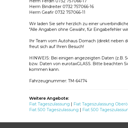
Herrn Ferdin 0732 757066-17
Herrn Bindreiter 0732 757066-16
Herrn Geafir 0732 757066-11
Wir laden Sie sehr herzlich zu einer unverbindlic
"Alle Angaben ohne Gewähr, für Eingabefehler wir
Ihr Team vom Autohaus Dornach (direkt neben d
freut sich auf Ihren Besuch!
HINWEIS: Bei einigen angezeigten Daten (z.B. S
bzw. Daten von eurotaxGLASS. Bitte beachten Si
kommen kann.
Fahrzeugnummer: TM-64174
Weitere Angebote:
Fiat Tageszulassung
|
Fiat Tageszulassung Oberö
Fiat 500 Tageszulassung
|
Fiat 500 Tageszulassu