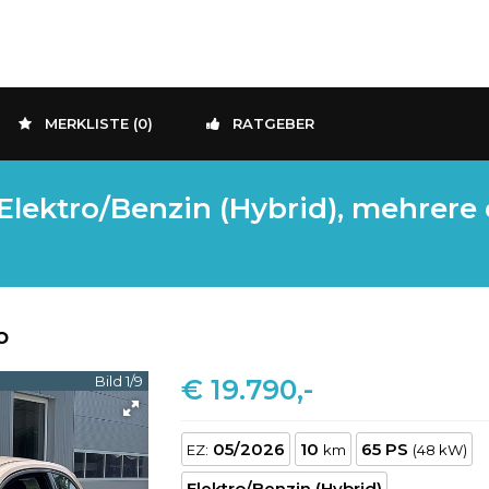
MERKLISTE (
0
)
RATGEBER
Elektro/Benzin (Hybrid), mehrere e
o
Bild 1/9
€ 19.790,-
05/2026
10
65 PS
EZ:
km
(48 kW)
Elektro/Benzin (Hybrid)