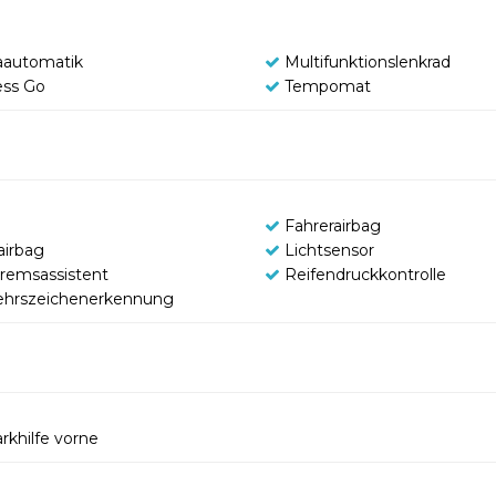
aautomatik
Multifunktionslenkrad
ess Go
Tempomat
Fahrerairbag
airbag
Lichtsensor
remsassistent
Reifendruckkontrolle
ehrszeichenerkennung
rkhilfe vorne