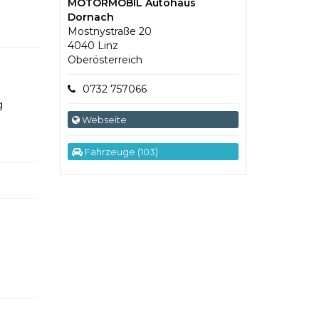
MOTORMOBIL Autohaus
Dornach
Mostnystraße 20
4040 Linz
Oberösterreich
0732 757066
g
Webseite
Fahrzeuge (103)