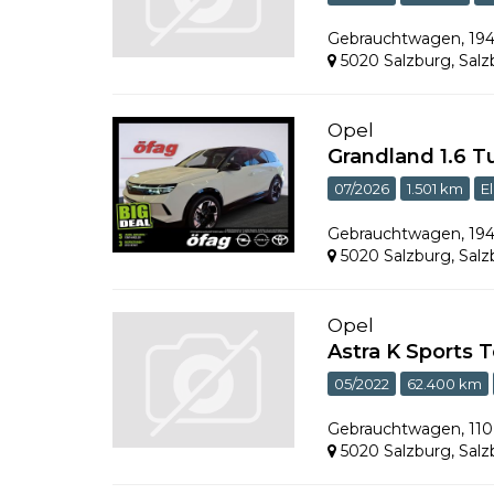
Gebrauchtwagen
,
19
5020 Salzburg
,
Salz
Opel
Grandland 1.6 
07/2026
1.501 km
E
Gebrauchtwagen
,
19
5020 Salzburg
,
Salz
Opel
Astra K Sports 
05/2022
62.400 km
Gebrauchtwagen
,
11
5020 Salzburg
,
Salz