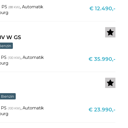
0 PS
,
Automatik
(88 KW)
€ 12.490,-
burg
48V W GS
Benzin
6 PS
,
Automatik
(100 KW)
€ 35.990,-
burg
Benzin
6 PS
,
Automatik
(100 KW)
€ 23.990,-
burg