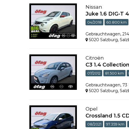
Nissan
Juke 1.6 DIG-T 
04/2018
60.800 km
Gebrauchtwagen
,
21
5020 Salzburg
,
Salz
Citroën
C3 1.4 Collectio
07/2012
81.500 km
Gebrauchtwagen
,
73
5020 Salzburg
,
Salz
Opel
Crossland 1.5 C
08/2021
97.359 km