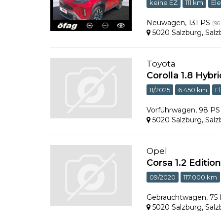
keine EZ
111 km
Ele
Neuwagen
,
131 PS
(96
5020 Salzburg
,
Salz
Toyota
Corolla 1.8 Hybr
11/2025
6.450 km
E
Vorführwagen
,
98 P
5020 Salzburg
,
Salz
Opel
Corsa 1.2 Edition
09/2020
117.000 km
Gebrauchtwagen
,
75
5020 Salzburg
,
Salz