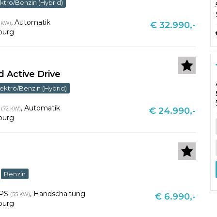
ktro/Benzin (Hybrid)
,
Automatik
 KW)
€ 32.990,-
burg
id Active Drive
lektro/Benzin (Hybrid)
S
,
Automatik
(72 KW)
€ 24.990,-
burg
Benzin
 PS
,
Handschaltung
(55 KW)
€ 6.990,-
burg