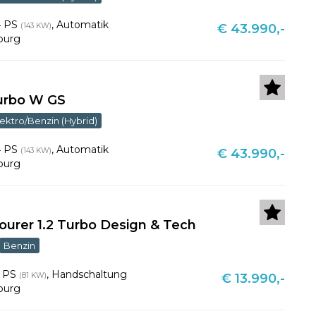
4 PS
,
Automatik
(143 KW)
€ 43.990,-
burg
Turbo W GS
lektro/Benzin (Hybrid)
4 PS
,
Automatik
(143 KW)
€ 43.990,-
burg
Tourer 1.2 Turbo Design & Tech
Benzin
0 PS
,
Handschaltung
(81 KW)
€ 13.990,-
burg