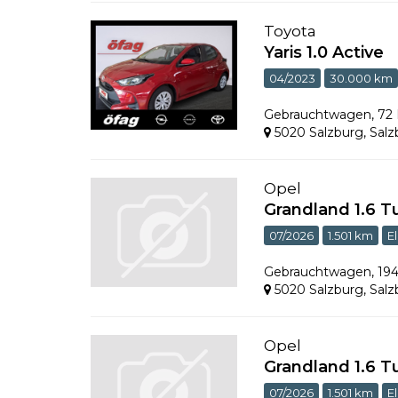
Toyota
Yaris 1.0 Active
04/2023
30.000 km
Gebrauchtwagen
,
72
5020 Salzburg
,
Salz
Opel
Grandland 1.6 
07/2026
1.501 km
E
Gebrauchtwagen
,
19
5020 Salzburg
,
Salz
Opel
Grandland 1.6 
07/2026
1.501 km
E