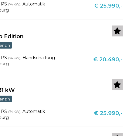
1 PS
,
Automatik
(74 KW)
€ 25.990,-
burg
o Edition
enzin
1 PS
,
Handschaltung
(74 KW)
€ 20.490,-
burg
 81 kW
enzin
1 PS
,
Automatik
(74 KW)
€ 25.990,-
burg