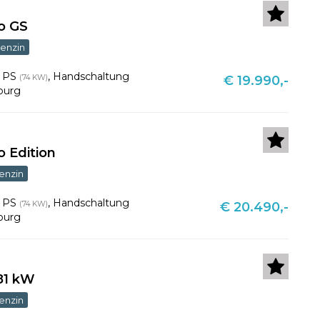
bo GS
enzin
1 PS
,
Handschaltung
(74 KW)
€ 19.990,-
burg
o Edition
enzin
1 PS
,
Handschaltung
(74 KW)
€ 20.490,-
burg
 81 kW
enzin