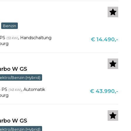
Benzin
 PS
,
Handschaltung
(53 KW)
€ 14.490,-
burg
Turbo W GS
lektro/Benzin (Hybrid)
4 PS
,
Automatik
(143 KW)
€ 43.990,-
burg
Turbo W GS
lektro/Benzin (Hybrid)