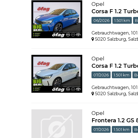
Opel
Corsa F 1.2 Tur
06/2026
1.501 km
B
Gebrauchtwagen
,
10
5020 Salzburg
,
Salz
Opel
Corsa F 1.2 Turb
07/2026
1.501 km
B
Gebrauchtwagen
,
10
5020 Salzburg
,
Salz
Opel
Frontera 1.2 GS
07/2026
1.501 km
B