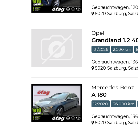
Gebrauchtwagen
,
12
5020 Salzburg
,
Salz
Opel
Grandland 1.2 
01/2026
2.500 km
Gebrauchtwagen
,
13
5020 Salzburg
,
Salz
Mercedes-Benz
A 180
12/2020
36.000 km
Gebrauchtwagen
,
13
5020 Salzburg
,
Salz