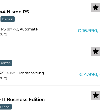
4x4 Nismo RS
Benzin
4 PS
,
Automatik
(157 KW)
€ 16.990,-
burg
n
Benzin
 PS
,
Handschaltung
(54 KW)
€ 4.990,-
burg
DTI Business Edition
Diesel