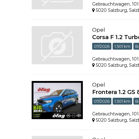
Gebrauchtwagen
,
10
5020 Salzburg
,
Salz
Opel
Corsa F 1.2 Turb
07/2026
1.501 km
B
Gebrauchtwagen
,
10
5020 Salzburg
,
Salz
Opel
Frontera 1.2 GS
07/2026
1.501 km
B
Gebrauchtwagen
,
10
5020 Salzburg
,
Salz