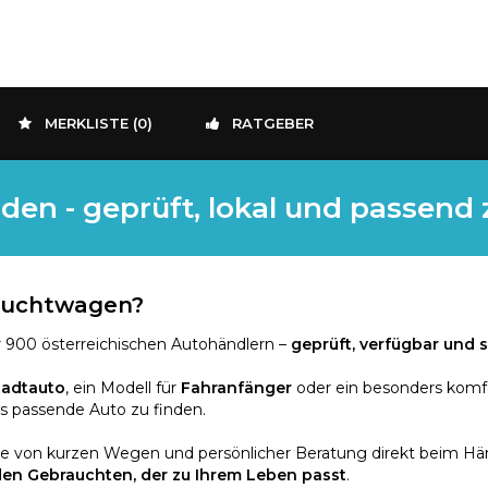
MERKLISTE (
0
)
RATGEBER
den - geprüft, lokal und passend
rauchtwagen?
 900 österreichischen Autohändlern –
geprüft, verfügbar und s
tadtauto
, ein Modell für
Fahranfänger
oder ein besonders komf
as passende Auto zu finden.
ie von kurzen Wegen und persönlicher Beratung direkt beim Händ
den Gebrauchten, der zu Ihrem Leben passt
.