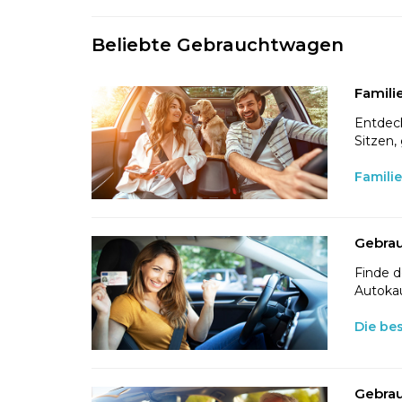
Beliebte Gebrauchtwagen
Famili
Entdeck
Sitzen,
Famili
Gebrau
Finde d
Autokau
Die be
Gebrau