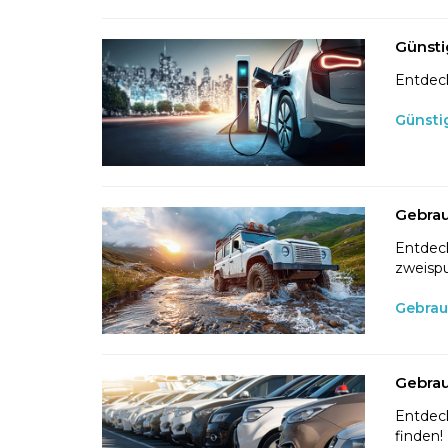
Günsti
Entdeck
Günsti
Gebrau
Entdeck
zweispu
Gebrau
Gebrau
Entdeck
finden!