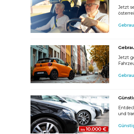
Jetzt s
österre
Gebrau
Gebrau
Jetzt g
Fahrzeu
Gebrau
Günsti
Entdeck
und tra
Günsti