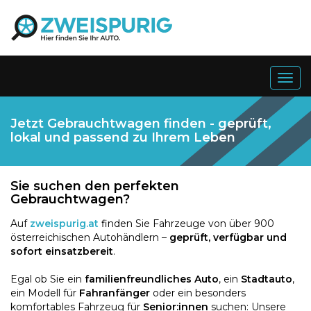
Togg
navig
Jetzt Gebrauchtwagen finden - geprüft,
lokal und passend zu Ihrem Leben
Sie suchen den perfekten
Gebrauchtwagen?
Auf
zweispurig.at
finden Sie Fahrzeuge von über 900
österreichischen Autohändlern –
geprüft, verfügbar und
sofort einsatzbereit
.
Egal ob Sie ein
familienfreundliches Auto
, ein
Stadtauto
,
ein Modell für
Fahranfänger
oder ein besonders
komfortables Fahrzeug für
Senior:innen
suchen: Unsere