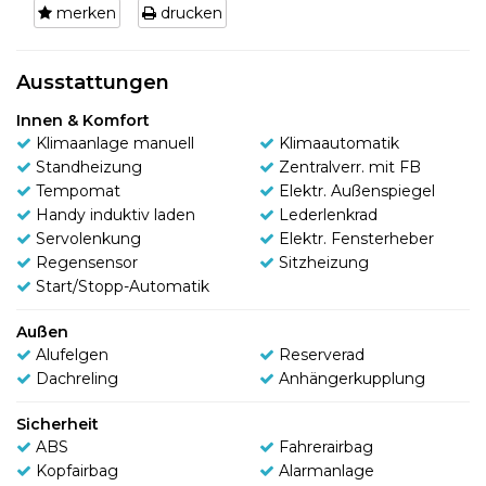
merken
drucken
Ausstattungen
Innen & Komfort
Klimaanlage manuell
Klimaautomatik
Standheizung
Zentralverr. mit FB
Tempomat
Elektr. Außenspiegel
Handy induktiv laden
Lederlenkrad
Servolenkung
Elektr. Fensterheber
Regensensor
Sitzheizung
Start/Stopp-Automatik
Außen
Alufelgen
Reserverad
Dachreling
Anhängerkupplung
Sicherheit
ABS
Fahrerairbag
Kopfairbag
Alarmanlage