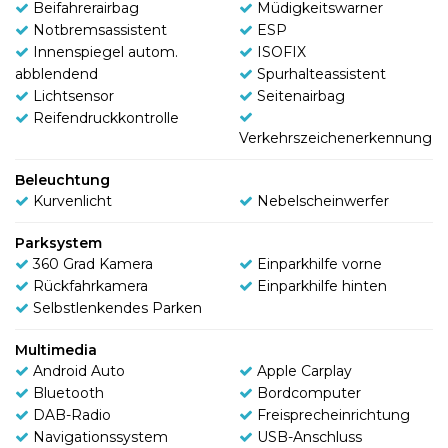
Beifahrerairbag
Müdigkeitswarner
Notbremsassistent
ESP
Innenspiegel autom.
ISOFIX
abblendend
Spurhalteassistent
Lichtsensor
Seitenairbag
Reifendruckkontrolle
Verkehrszeichenerkennung
Beleuchtung
Kurvenlicht
Nebelscheinwerfer
Parksystem
360 Grad Kamera
Einparkhilfe vorne
Rückfahrkamera
Einparkhilfe hinten
Selbstlenkendes Parken
Multimedia
Android Auto
Apple Carplay
Bluetooth
Bordcomputer
DAB-Radio
Freisprecheinrichtung
Navigationssystem
USB-Anschluss