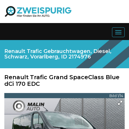
Togg
navig
Renault Trafic Gebrauchtwagen, Diesel,
Schwarz, Vorarlberg, ID 2174976
Renault
Trafic Grand SpaceClass Blue
dCi 170 EDC
Bild 1/14