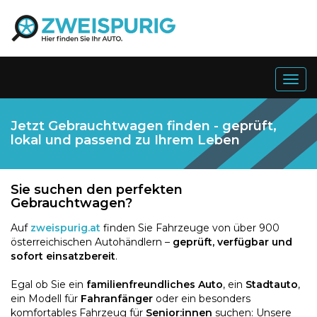
Togg
navig
Jetzt Gebrauchtwagen finden - geprüft,
lokal und passend zu Ihrem Leben
Sie suchen den perfekten
Gebrauchtwagen?
Auf
zweispurig.at
finden Sie Fahrzeuge von über 900
österreichischen Autohändlern –
geprüft, verfügbar und
sofort einsatzbereit
.
Egal ob Sie ein
familienfreundliches Auto
, ein
Stadtauto
,
ein Modell für
Fahranfänger
oder ein besonders
komfortables Fahrzeug für
Senior:innen
suchen: Unsere