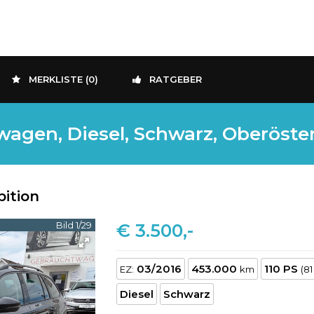
MERKLISTE (
0
)
RATGEBER
agen, Diesel, Schwarz, Oberösterr
bition
Bild 1/29
€ 3.500,-
03/2016
453.000
110 PS
EZ:
km
(8
Diesel
Schwarz