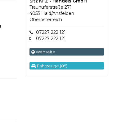
Sitz KFZ - Handels GmbH
Traunuferstraße 271
4053 Haid/Ansfelden
Oberösterreich
g
07227 222 121
07227 222 121
Webseite
Fahrzeuge (85)