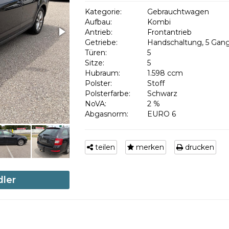
Kategorie:
Gebrauchtwagen
Aufbau:
Kombi
Antrieb:
Frontantrieb
Getriebe:
Handschaltung, 5 Gan
Türen:
5
Sitze:
5
Hubraum:
1.598 ccm
Polster:
Stoff
Polsterfarbe:
Schwarz
NoVA:
2 %
Abgasnorm:
EURO 6
teilen
merken
drucken
dler