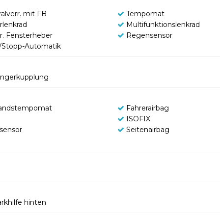
alverr. mit FB
Tempomat
rlenkrad
Multifunktionslenkrad
tr. Fensterheber
Regensensor
t/Stopp-Automatik
ngerkupplung
andstempomat
Fahrerairbag
ISOFIX
tsensor
Seitenairbag
rkhilfe hinten