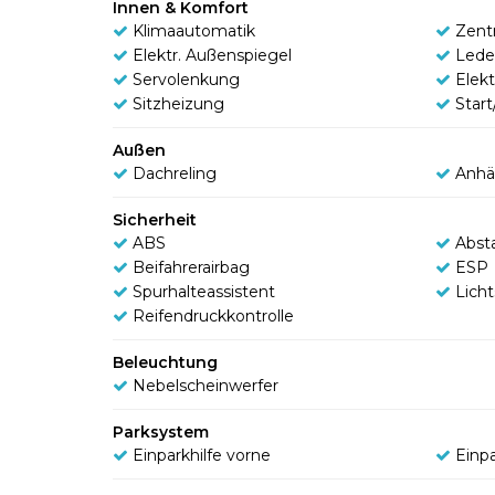
Innen & Komfort
Klimaautomatik
Zentr
Elektr. Außenspiegel
Lede
Servolenkung
Elek
Sitzheizung
Star
Außen
Dachreling
Anhä
Sicherheit
ABS
Abst
Beifahrerairbag
ESP
Spurhalteassistent
Lich
Reifendruckkontrolle
Beleuchtung
Nebelscheinwerfer
Parksystem
Einparkhilfe vorne
Einpa