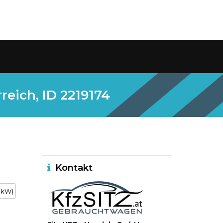
eich, ID 2219174
Kontakt
1 kW)