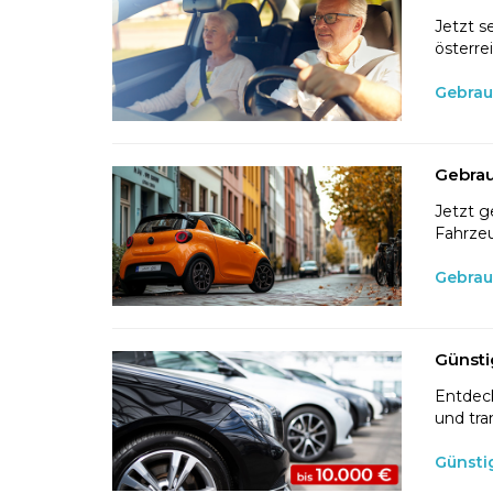
Jetzt s
österre
Gebrau
Gebrau
Jetzt g
Fahrzeu
Gebrau
Günsti
Entdeck
und tra
Günsti