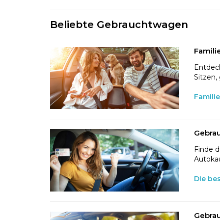
Beliebte Gebrauchtwagen
Famili
Entdeck
Sitzen,
Famili
Gebrau
Finde d
Autokau
Die be
Gebrau