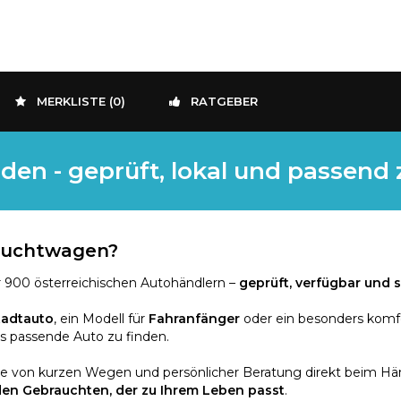
MERKLISTE (
0
)
RATGEBER
den - geprüft, lokal und passend
rauchtwagen?
 900 österreichischen Autohändlern –
geprüft, verfügbar und s
tadtauto
, ein Modell für
Fahranfänger
oder ein besonders komf
as passende Auto zu finden.
ie von kurzen Wegen und persönlicher Beratung direkt beim Händ
den Gebrauchten, der zu Ihrem Leben passt
.