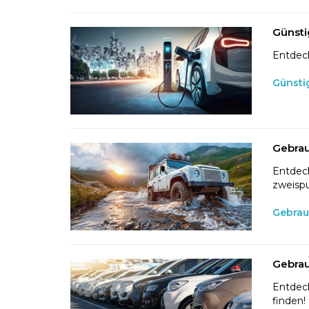
Günsti
Entdeck
Günsti
Gebrau
Entdeck
zweispu
Gebrau
Gebrau
Entdeck
finden!