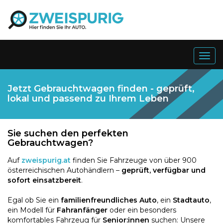
Togg
navig
Jetzt Gebrauchtwagen finden - geprüft,
lokal und passend zu Ihrem Leben
Sie suchen den perfekten
Gebrauchtwagen?
Auf
zweispurig.at
finden Sie Fahrzeuge von über 900
österreichischen Autohändlern –
geprüft, verfügbar und
sofort einsatzbereit
.
Egal ob Sie ein
familienfreundliches Auto
, ein
Stadtauto
,
ein Modell für
Fahranfänger
oder ein besonders
komfortables Fahrzeug für
Senior:innen
suchen: Unsere