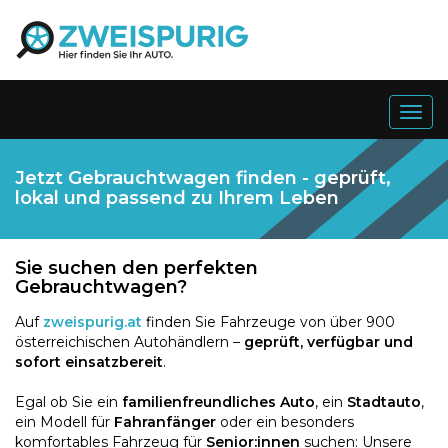
Togg
navig
Jetzt Gebrauchtwagen finden - geprüft,
lokal und passend zu Ihrem Leben
Sie suchen den perfekten
Gebrauchtwagen?
Auf
zweispurig.at
finden Sie Fahrzeuge von über 900
österreichischen Autohändlern –
geprüft, verfügbar und
sofort einsatzbereit
.
Egal ob Sie ein
familienfreundliches Auto
, ein
Stadtauto
,
ein Modell für
Fahranfänger
oder ein besonders
komfortables Fahrzeug für
Senior:innen
suchen: Unsere